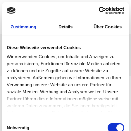
Zum
Inhalt
springen
Thomas Bies
Menü
Zustimmung
Details
Über Cookies
After Wedding
Diese Webseite verwendet Cookies
Wir verwenden Cookies, um Inhalte und Anzeigen zu
>
After Wedding
personalisieren, Funktionen für soziale Medien anbieten
zu können und die Zugriffe auf unsere Website zu
analysieren. Außerdem geben wir Informationen zu Ihrer
Verwendung unserer Website an unsere Partner für
soziale Medien, Werbung und Analysen weiter. Unsere
Es gibt momentan keine Beiträge, die unter diesem Tag
Partner führen diese Informationen möglicherweise mit
(Schlagwort) veröffentlicht wurden.
weiteren Daten zusammen, die Sie ihnen bereitgestellt
haben oder die sie im Rahmen Ihrer Nutzung der Dienste
gesammelt haben.
E
Notwendig
i