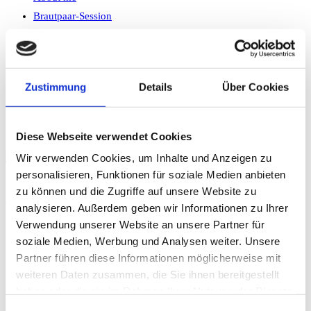
Brautpaar-Session
Familie & Gäste
Reportage
After Wedding
Zustimmung
Details
Über Cookies
Look of Love
Kontakt
Website-Suche umschalten
Diese Webseite verwendet Cookies
Wir verwenden Cookies, um Inhalte und Anzeigen zu
personalisieren, Funktionen für soziale Medien anbieten
After Wedding
zu können und die Zugriffe auf unsere Website zu
analysieren. Außerdem geben wir Informationen zu Ihrer
Verwendung unserer Website an unsere Partner für
Startseite
>
soziale Medien, Werbung und Analysen weiter. Unsere
After Wedding
Partner führen diese Informationen möglicherweise mit
weiteren Daten zusammen, die Sie ihnen bereitgestellt
haben oder die sie im Rahmen Ihrer Nutzung der Dienste
gesammelt haben.